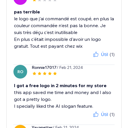
pas terrible
le logo que j'ai commandé est coupé, en plus la
couleur commandée n'est pas la bonne. Je
suis très déçu c'est inutilisable
En plus c'était impossible d'avoir un logo
gratuit. Tout est payant chez wix
Útil
(1)
Ronnie17017
/ Feb 21, 2024
RO
I got a free logo in 2 minutes for my store
this app saved me time and money and I also
got a pretty logo.
I specially liked the AI slogan feature.
Útil
(1)
Yayanetter
/ Feb 21, 2024