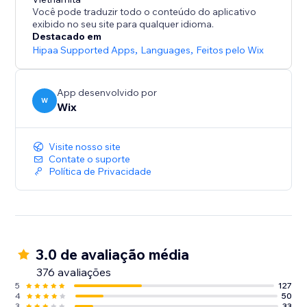
personalizadas.
Você pode traduzir todo o conteúdo do aplicativo
exibido no seu site para qualquer idioma.
Nosso suporte 24/7, está disponível para responder
Destacado em
às suas perguntas e te ajudar a aproveitar ao máximo
Hipaa Supported Apps
,
Languages
,
Feitos pelo Wix
App desenvolvido por
W
Wix
Visite nosso site
Contate o suporte
Política de Privacidade
3.0 de avaliação média
376 avaliações
5
127
4
50
3
33