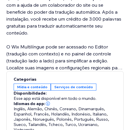
com a ajuda de um colaborador do site ou se
beneficie do poder da tradução automática. Após a
instalação, você recebe um crédito de 3.000 palavras
gratuitas para traduzir automaticamente seu
conteúdo.
O Wix Multilíngue pode ser acessado no Editor
(tradução com contexto) e no painel de controle
(tradução lado a lado) para simplificar a edição.
Localize suas imagens e configurações regionais para
oferecer uma experiência verdadeiramente
Categorias
acolhedora aos visitantes de todas as culturas.
Mídia e conteúdo
Serviços de conteúdo
Disponibilidade:
Aproveite configurações avançadas, como detecção
Esse app está disponível em todo o mundo.
automática do idioma do navegador do visitante e
Idiomas do app:
Inglês
,
Alemão
,
Chinês
,
Coreano
,
Dinamarquês
,
uma variedade de estruturas de URL. Convide
Espanhol
,
Francês
,
Holandês
,
Indonésio
,
Italiano
,
membros da equipe e tradutores profissionais para
Japonês
,
Norueguês
,
Polonês
,
Português
,
Russo
,
colaborar com você graças a funções e permissões
Sueco
,
Tailandês
,
Tcheco
,
Turco
,
Ucraniano
,
Vietnamita