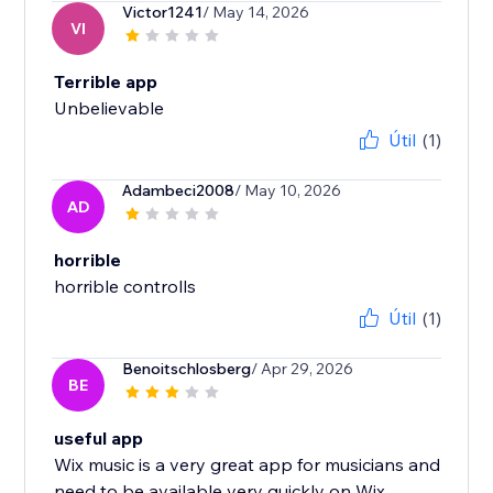
Victor1241
/ May 14, 2026
VI
Terrible app
Unbelievable
Útil
(1)
Adambeci2008
/ May 10, 2026
AD
horrible
horrible controlls
Útil
(1)
Benoitschlosberg
/ Apr 29, 2026
BE
useful app
Wix music is a very great app for musicians and
need to be available very quickly on Wix