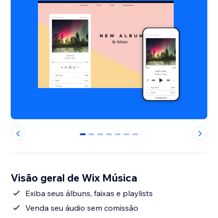
0
1
2
3
4
5
6
Visão geral de Wix Música
Exiba seus álbuns, faixas e playlists
Venda seu áudio sem comissão