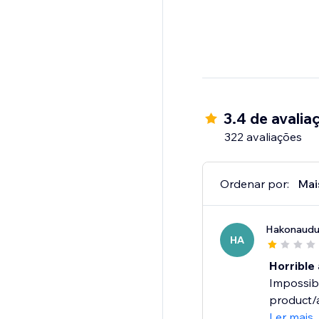
3.4 de avalia
322 avaliações
Ordenar por:
Mai
Hakonaudu
HA
Horrible 
Impossibl
product/a
Ler mais