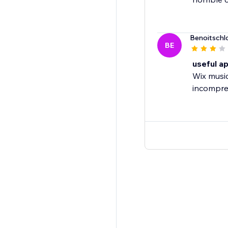
Benoitschl
BE
useful a
Wix music
incompreh