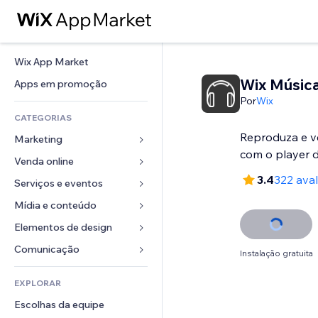
Wix App Market
Wix Músic
Apps em promoção
Por
Wix
CATEGORIAS
Reproduza e v
Marketing
com o player 
Venda online
Anúncios
3.4
322 ava
Mobile
Serviços e eventos
Apps para lojas
Análises
Frete e entrega
Mídia e conteúdo
Hotéis
Redes sociais
Botões de venda
Eventos
Elementos de design
Galeria
SEO
Cursos online
Restaurantes
Músicas
Mapas e navegação
Comunicação 
Instalação gratuita
Engajamento
Impressão sob demanda
Imobiliária
Podcasts
Privacidade e segurança
Formulários
Listas do site
Contabilidade
EXPLORAR
Meus agendamentos
Fotografia
Relógio
Blog
Email
Cupons e fidelidade
Escolhas da equipe
Vídeo
Templates de página
Enquetes