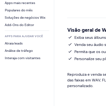
Conversão
Soluções de armazenamento
Apps mais recentes
PDF
Efeitos de imagem
Chat
Dropshipping
Compartilhamento de arquivos
Populares do mês
Botões e menus
Comentários
Preços e assinaturas
Notícias
Banners e selos
Soluções de negócios Wix
Telefone
Financiamento coletivo
Serviços de conteúdo
Calculadoras
Comunidade
Add-Ons do Editor
Alimentos e bebidas
Visão geral de 
Efeitos de texto
Busca
Avaliações e depoimentos
APPS PARA AJUDAR VOCÊ
Previsão do tempo
Exiba seus álbuns,
CRM
Atraia leads
Tabelas e gráficos
Venda seu áudio 
Análise de tráfego
Permita que os ou
Interaja com visitantes
Personalize seu p
Reproduza e venda seu áu
das faixas em WAV, FL
personalizado.