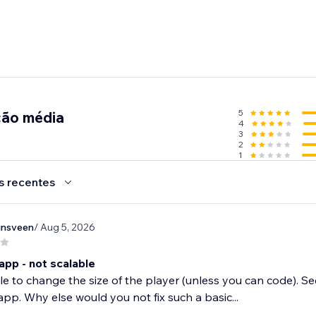
5
ção média
4
3
2
1
s recentes
nsveen
/ Aug 5, 2026
app - not scalable
e to change the size of the player (unless you can code). Se
pp. Why else would you not fix such a basic...