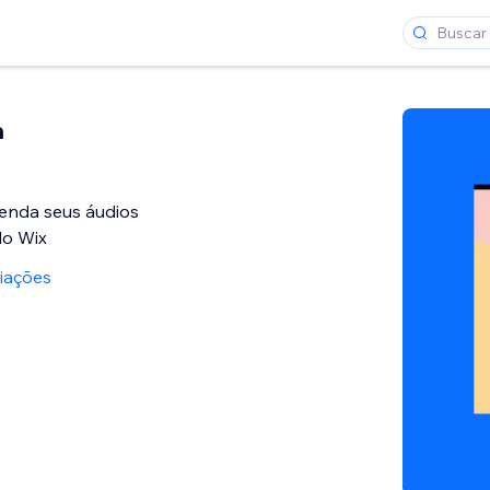
a
enda seus áudios
do Wix
liações