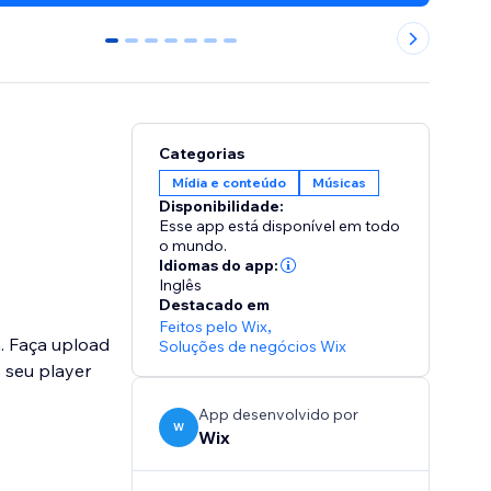
0
1
2
3
4
5
6
Categorias
Mídia e conteúdo
Músicas
Disponibilidade:
Esse app está disponível em todo
o mundo.
Idiomas do app:
Inglês
Destacado em
Feitos pelo Wix
,
ad
Soluções de negócios Wix
 seu player
App desenvolvido por
W
Wix