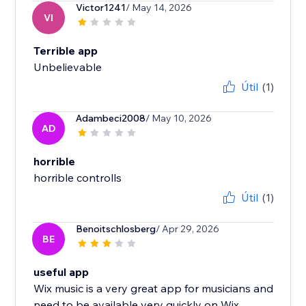
Victor1241
/ May 14, 2026
VI
Terrible app
Unbelievable
Útil
(1)
Adambeci2008
/ May 10, 2026
AD
horrible
horrible controlls
Útil
(1)
Benoitschlosberg
/ Apr 29, 2026
BE
useful app
Wix music is a very great app for musicians and
need to be available very quickly on Wix