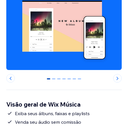
0
1
2
3
4
5
6
Visão geral de Wix Música
Exiba seus álbuns, faixas e playlists
Venda seu áudio sem comissão