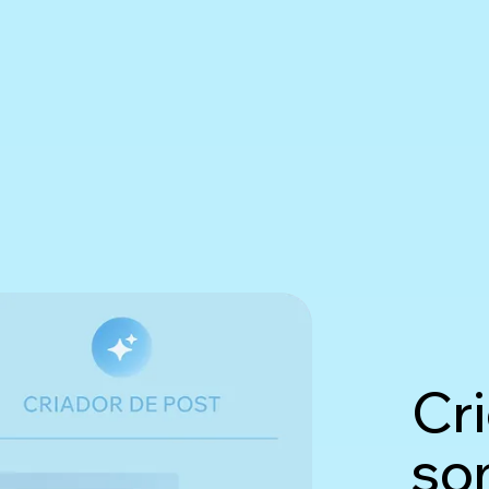
Cri
so