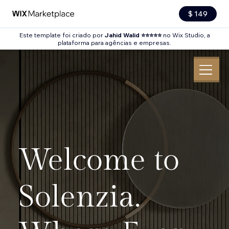
$ 149
Este template foi criado por
Jahid Walid ⭐⭐⭐⭐⭐
no Wix Studio, a
plataforma para agências e empresas.