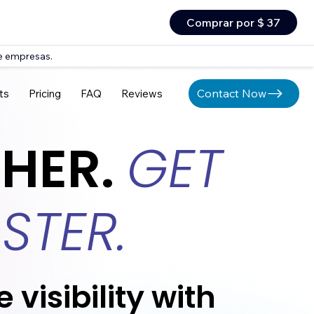
Comprar por $ 37
 e empresas.