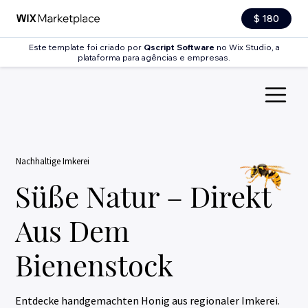
$ 180
Este template foi criado por
Qscript Software
no Wix Studio, a
plataforma para agências e empresas.