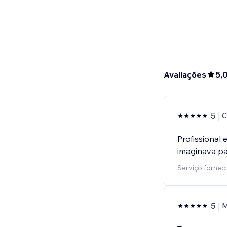
Avaliações
5,
5
C
Profissional
imaginava par
Serviço fornec
5
M