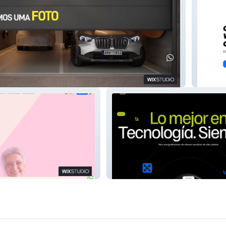
Shantin
GrandShopPy