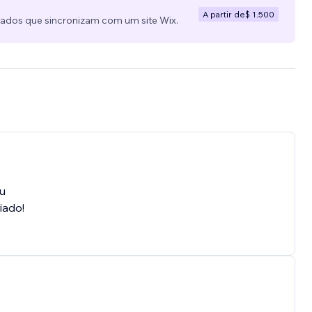
A partir de
$ 1.500
zados que sincronizam com um site Wix.
eu
iado!