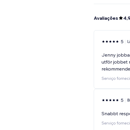
Avaliações
4,
5
L
Jenny jobbar
utför jobbet
rekommende
Serviço fornec
5
B
Snabbt respo
Serviço forneci