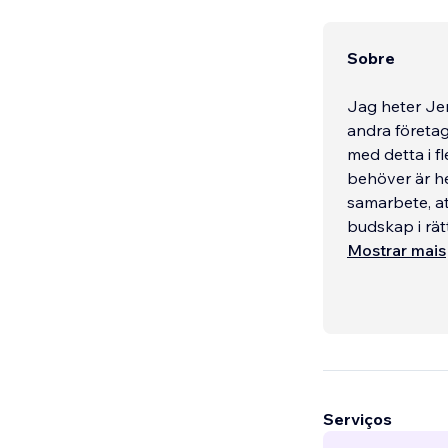
Sobre
Jag heter Je
andra företa
med detta i fle
behöver är hel
samarbete, att
budskap i rätt
Mostrar mais
Serviços