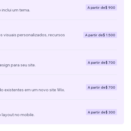
A partir de
$ 900
 inclui um tema.
s visuais personalizados, recursos
A partir de
$ 1.500
A partir de
$ 700
ign para seu site.
A partir de
$ 700
do existentes em um novo site Wix.
A partir de
$ 300
 layout no mobile.