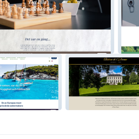
EG Nor
er
Château de l´Avenue