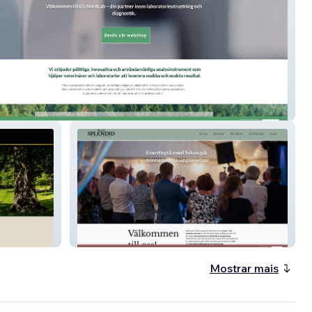
dLab
We Are Splendid
Mostrar mais