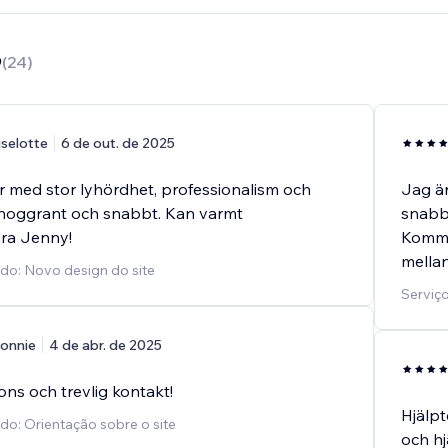
9
(
24
)
iselotte
6 de out. de 2025
 med stor lyhördhet, professionalism och
Jag ä
 noggrant och snabbt. Kan varmt
snabb,
ra Jenny!
Kommun
mellan
ido: Novo design do site
Serviç
onnie
4 de abr. de 2025
ns och trevlig kontakt!
Hjälpt
do: Orientação sobre o site
och h