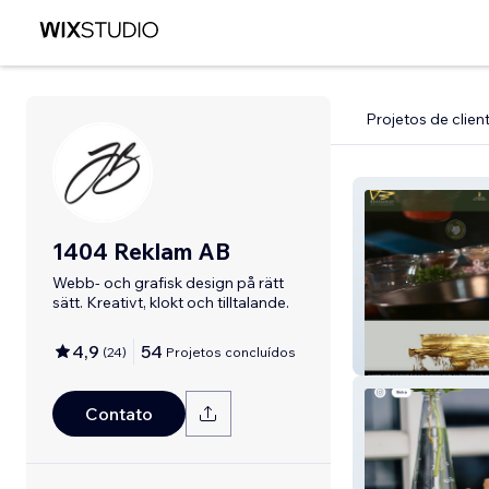
Projetos de clien
1404 Reklam AB
Webb- och grafisk design på rätt
sätt. Kreativt, klokt och tilltalande.
4,9
54
(
24
)
Projetos concluídos
Brasseriet Hels
Contato