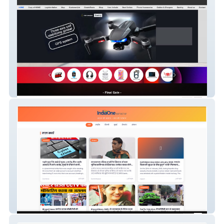
Fillfora Uk
IndiaOne Samachar