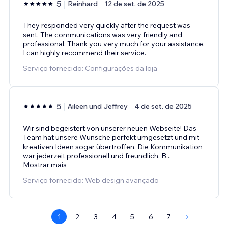
5
Reinhard
12 de set. de 2025
They responded very quickly after the request was
sent. The communications was very friendly and
professional. Thank you very much for your assistance.
I can highly recommend their service.
Serviço fornecido: Configurações da loja
5
Aileen und Jeffrey
4 de set. de 2025
Wir sind begeistert von unserer neuen Webseite! Das
Team hat unsere Wünsche perfekt umgesetzt und mit
kreativen Ideen sogar übertroffen. Die Kommunikation
war jederzeit professionell und freundlich. B
...
Mostrar mais
Serviço fornecido: Web design avançado
1
2
3
4
5
6
7