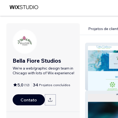
Projetos de clien
Bella Fiore Studios
We're a web/graphic design team in
Chicago with lots of Wix experience!
5,0
34
(
12
)
Projetos concluídos
Dolores DeGia
Contato