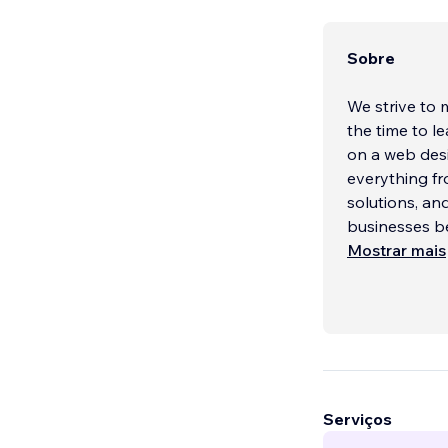
Sobre
We strive to ma
the time to l
on a web design
everything fr
solutions, and web 
businesses b
Mostrar mais
Serviços