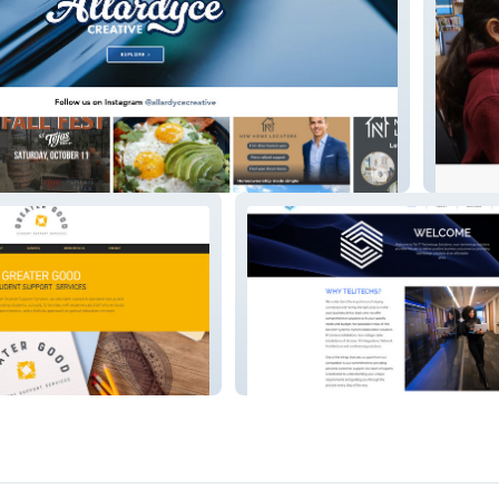
ve
St Brun
Telitechs