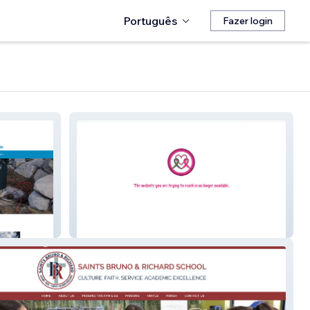
Português
Fazer login
Nana's Tatas Foundation, NFP