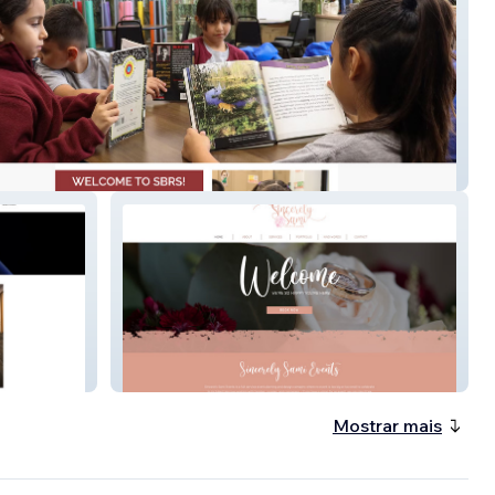
o Richard
SincerelySamiEvents
Mostrar mais