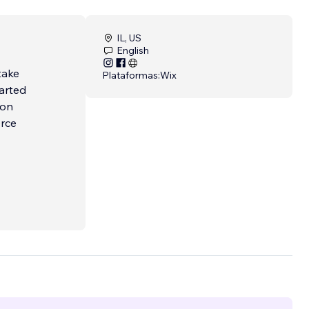
IL, US
English
Plataformas:
Wix
tarted
erce