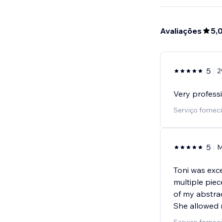
Avaliações
5,
5
2
Very profess
Serviço forneci
5
M
Toni was exce
multiple pie
of my abstract
She allowed 