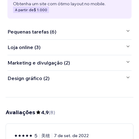
Obtenha um site com ótimo layout no mobile.
A partir de
$ 1.000
Pequenas tarefas (6)
Loja online (3)
Marketing e divulgação (2)
Design gráfico (2)
Avaliações
4,9
(
8
)
5
美穂
7 de set. de 2022