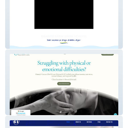
grangefarmswimschool
Hannah Currant - Shiatsu & EFT