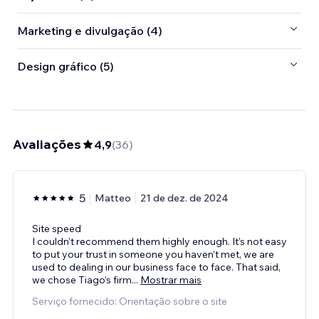
Marketing e divulgação (4)
Design gráfico (5)
Avaliações
4,9
(
36
)
5
Matteo
21 de dez. de 2024
Site speed
I couldn’t recommend them highly enough. It’s not easy
to put your trust in someone you haven’t met, we are
used to dealing in our business face to face. That said,
we chose Tiago’s firm
...
Mostrar mais
Serviço fornecido: Orientação sobre o site