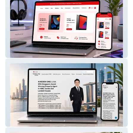
1clickcrazydeals
Sell With Kaeden