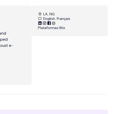
LA, NG
English, Français
Plataformas:
Wix
 and
lped
bust e-