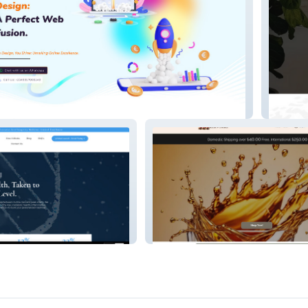
ns
HeroMo
Alecia's Corner