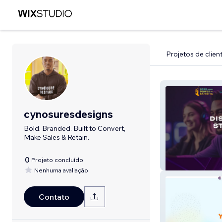
Projetos de clien
cynosuresdesigns
Bold. Branded. Built to Convert,
Make Sales & Retain.
0
Projeto concluído
Star Power Exhib
Nenhuma avaliação
Contato