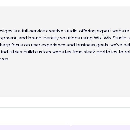
igns is a full-service creative studio offering expert website
opment, and brand identity solutions using Wix, Wix Studio,
sharp focus on user experience and business goals, we’ve he
s industries build custom websites from sleek portfolios to ro
res.
nate about modern design, fast performance, and scalable
 Our te
...