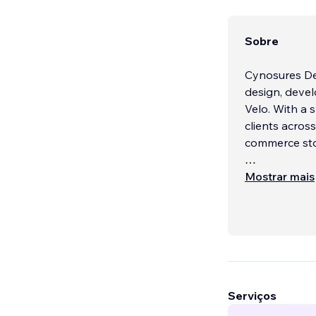
Sobre
Cynosures Des
design, devel
Velo. With a 
clients acros
commerce sto
We’re passio
Mostrar mais
functionality.
Serviços