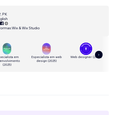
, PK
glish
formas:
Wix & Wix Studio
ecialista em
Especialista em web
Web designer
(
2024
)
A
envolvimento
design
(
2025
)
(
2025
)