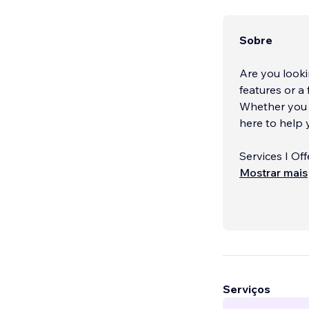
Sobre
Are you look
features or a
Whether you n
here to help 
Services I Off
Web Develop
Mostrar mais
Serviços