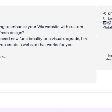
KP
En
ing to enhance your Wix website with custom
Plata
 fresh design?
eed new functionality or a visual upgrade, I'm
you create a website that works for you.
Esp
er:
des
ment:
...