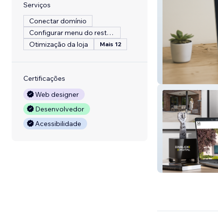
Serviços
Conectar domínio
Configurar menu do restaurante
Otimização da loja
Mais 12
fewofy | Smoobu
Certificações
Web designer
Desenvolvedor
Acessibilidade
Mollwitz | Archi