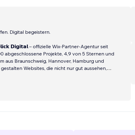
fen. Digital begeistern.
𝗹𝗶𝗰𝗸 𝗗𝗶𝗴𝗶𝘁𝗮𝗹 – offizielle Wix-Partner-Agentur seit
00 abgeschlossene Projekte, 4,9 von 5 Sternen und
eam aus Braunschweig, Hannover, Hamburg und
r gestalten Websites, die nicht nur gut aussehen,
den gewinnen.
𝘄𝗲𝗿𝗽𝘂𝗻𝗸𝘁𝗲:
...