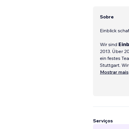
Sobre
Einblick schaf
Wir sind 𝗘𝗶𝗻𝗯
2013. Über 2
ein festes T
Stuttgart. Wi
sondern Kun
Mostrar mais
𝗨𝗻𝘀𝗲𝗿𝗲 𝗦𝗰𝗵
Serviços