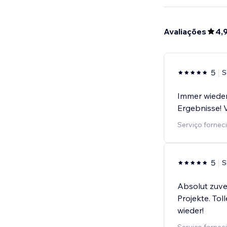
Avaliações
4,
5
S
Immer wieder
Ergebnisse! 
Serviço forneci
5
S
Absolut zuve
Projekte. To
wieder!