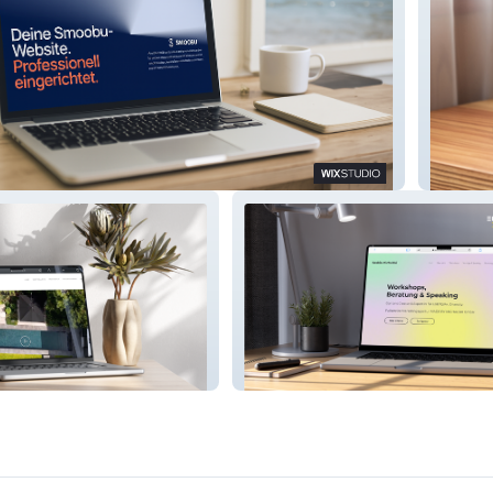
 Partner
Soulful
tektur
Saskia Michalski