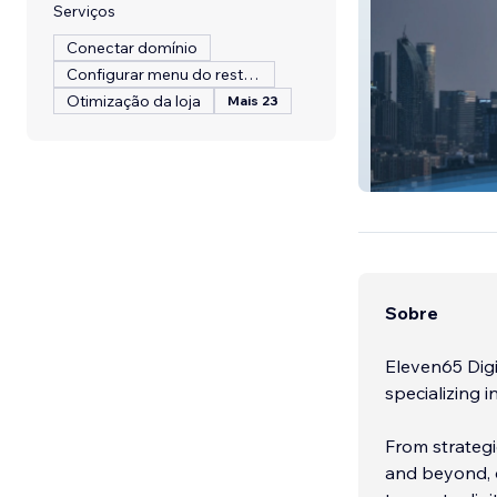
Serviços
Conectar domínio
Configurar menu do restaurante
Otimização da loja
Mais 23
Canaduct Clean
Sobre
Eleven65 Digi
specializing i
From strategi
and beyond, o