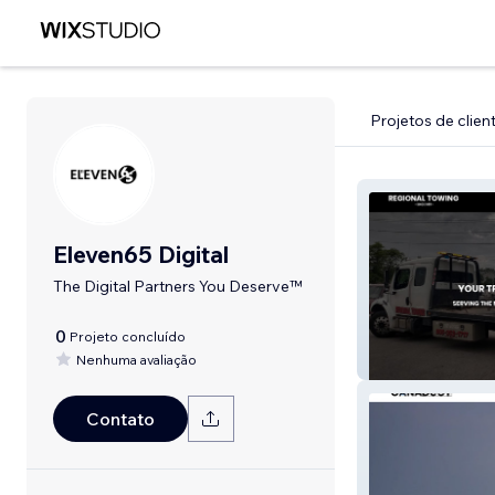
Projetos de clien
Eleven65 Digital
The Digital Partners You Deserve™
0
Projeto concluído
Nenhuma avaliação
Regional Towin
Contato