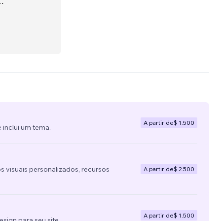
e focus
ng
A partir de
$ 1.500
 inclui um tema.
s visuais personalizados, recursos
A partir de
$ 2.500
A partir de
$ 1.500
ign para seu site.