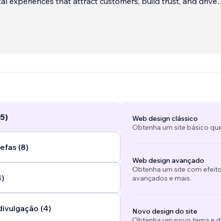
tal experiences that attract customers, build trust, and drive
sults.
e launching a new brand, refreshing your online presence,
your digital operations, or looking to generate more leads, w
e challenges that matter most to your business and deliveri
lt for long-term growth.
...
5)
Web design clássico
Obtenha um site básico que
efas (8)
Web design avançado
Obtenha um site com efeito
4)
avançados e mais.
divulgação (4)
Novo design do site
Obtenha um novo tema e des