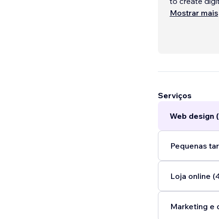
to create digi
measurable re
Mostrar mais
Whether you'r
streamlining 
on solving th
solutions bui
Serviços
Web design (
Pequenas tar
Loja online (
Marketing e 