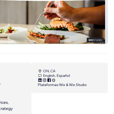
& Dates
ON, CA
English, Español
y
Plataformas:
Wix & Wix Studio
ices,
trategy