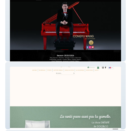
Congyuwang
Dogz & Co