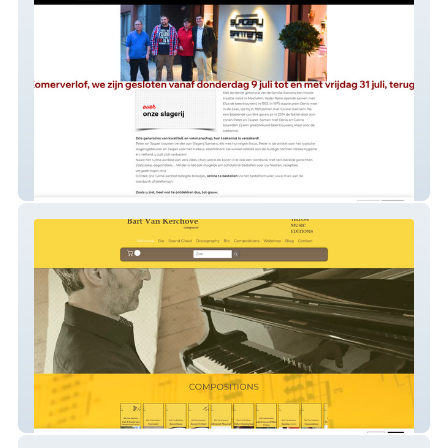
Slagerij Santens
YellowMusicEditions