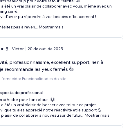
rci beaucoup pour votre retour Félicité ! 🙏
 a été un vrai plaisir de collaborer avec vous, même avec un
ming serré.
vi d’avoir pu répondre à vos besoins efficacement !
hésitez pas à reven
...
Mostrar mais
5
Victor
20 de out. de 2025
vité, professionnalisme, excellent support, rien à
 je recommande les yeux fermés 👍
 fornecido: Funcionalidades do site
sposta do profissional
rci Victor pour ton retour ! 🙌
 a été un vrai plaisir de bosser avec toi sur ce projet.
vi que tu aies apprécié notre réactivité et le support 💪
 plaisir de collaborer à nouveau sur de futur
...
Mostrar mais