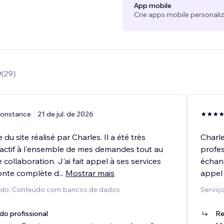
App mobile
Crie apps mobile personali
9
(
29
)
onstance
21 de jul. de 2026
du site réalisé par Charles. Il a été très
Charl
éactif à l'ensemble de mes demandes tout au
profes
 collaboration. J'ai fait appel à ses services
échang
onte complète d
...
Mostrar mais
appel 
cido: Conteúdo com bancos de dados
Serviço
do profissional
Re