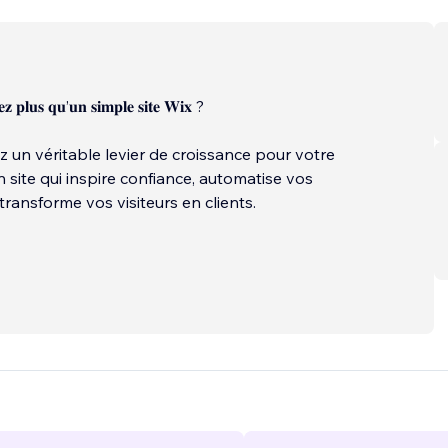
𝐳 𝐩𝐥𝐮𝐬 𝐪𝐮’𝐮𝐧 𝐬𝐢𝐦𝐩𝐥𝐞 𝐬𝐢𝐭𝐞 𝐖𝐢𝐱 ?
 un véritable levier de croissance pour votre
n site qui inspire confiance, automatise vos
transforme vos visiteurs en clients.
wi, nous concevons des sites Wix Studio sur mesure
esign, développement avancé, SEO, intelligence
et automatisations pour accompagner durablement la
 votre entreprise.
...