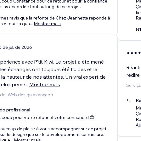
ucoup Constance pour ce retour et pour la confiance
Me
s as accordée tout au long de ce projet.
Ça
ti
es ravis que la refonte de Chez Jeannette réponde à
Ra
es et que la qua
...
Mostrar mais
N’
5 de jul. de 2026
périence avec P’tit Kiwi. Le projet a été mené
Réacti
 les échanges ont toujours été fluides et le
redire
à la hauteur de nos attentes. Un vrai expert de
éveloppeme
...
Mostrar mais
Serviço
cido: Web design avançado
Re
Me
do profissional
Ça
coup pour votre retour et votre confiance ! 😊
Ra
Au
beaucoup de plaisir à vous accompagner sur ce projet,
 sur le design que sur le développement sur mesure.
vi que
...
Mostrar mais