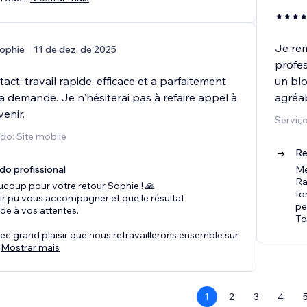
Je rem
ophie
11 de dez. de 2025
profes
act, travail rapide, efficace et a parfaitement
un blo
 demande. Je n'hésiterai pas à refaire appel à
agréab
venir.
Serviço
do: Site mobile
Re
do profissional
Me
Ra
coup pour votre retour Sophie ! 🙏
fo
ir pu vous accompagner et que le résultat
pe
e à vos attentes.
To
ec grand plaisir que nous retravaillerons ensemble sur
Mostrar mais
1
2
3
4