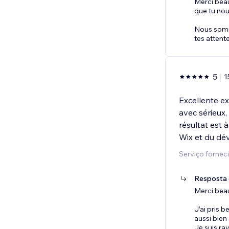
Merci bea
que tu nou
Nous somm
tes attent
5
1
Excellente ex
avec sérieux,
résultat est 
Wix et du d
Serviço forne
Resposta 
Merci beau
J’ai pris 
aussi bien
Je suis ra