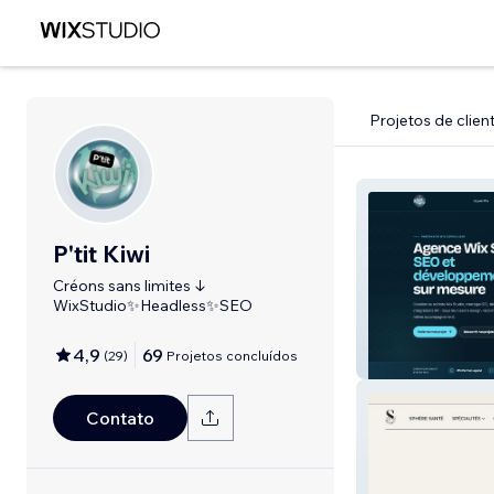
Projetos de clien
P'tit Kiwi
Créons sans limites ↓
WixStudio✨Headless✨SEO
4,9
69
(
29
)
Projetos concluídos
P'tit Kiwi
Contato