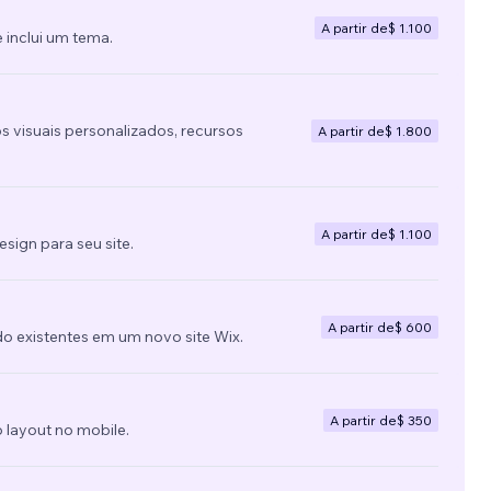
A partir de
$ 1.100
 inclui um tema.
s visuais personalizados, recursos
A partir de
$ 1.800
A partir de
$ 1.100
ign para seu site.
A partir de
$ 600
do existentes em um novo site Wix.
A partir de
$ 350
 layout no mobile.