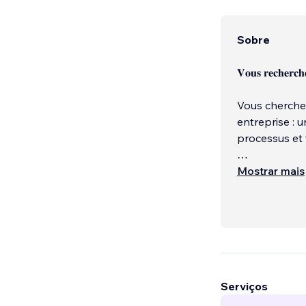
Sobre
𝐕𝐨𝐮𝐬 𝐫𝐞𝐜𝐡𝐞𝐫𝐜𝐡
Vous cherchez
entreprise : u
processus et 
Chez P’tit Ki
Mostrar mais
qui allient d
artificielle 
croissance de
Serviços