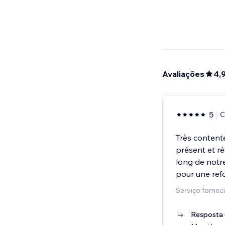
Avaliações
4,
5
C
Très contente 
présent et r
long de notre
pour une ref
Serviço forne
Resposta 