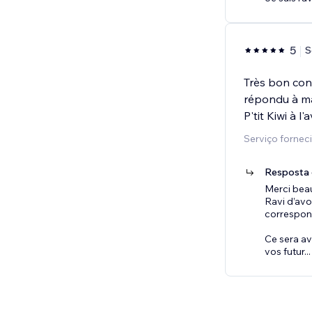
5
S
Très bon cont
répondu à ma
P'tit Kiwi à l'a
Serviço forneci
Resposta 
Merci beau
Ravi d’avo
correspond
Ce sera av
vos futur
...