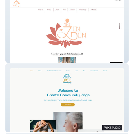
Zen Den
Create Community