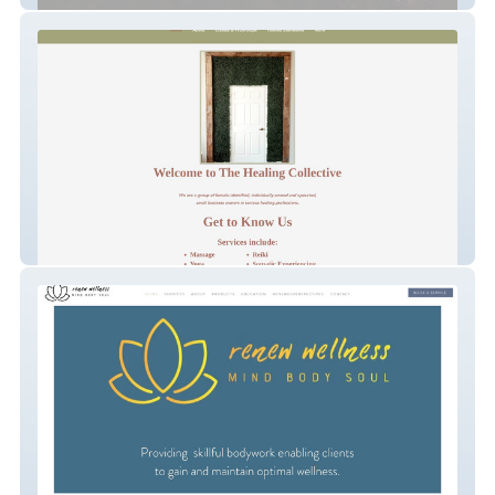
TheHealingCollective