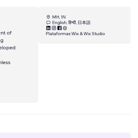
MH, IN
English, हिन्दी, 日本語
nt of
Plataformas:
Wix & Wix Studio
ng
veloped
l
mless