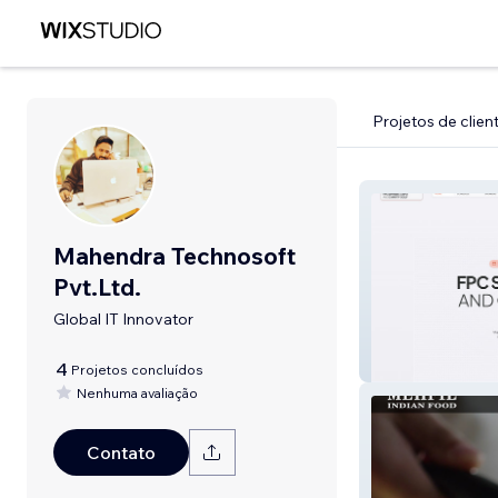
Projetos de clien
Mahendra Technosoft
Pvt.Ltd.
Global IT Innovator
FPC Seminar + 
4
Projetos concluídos
Nenhuma avaliação
Contato