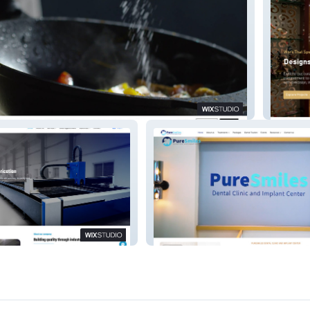
ood
1619 St
Tech
Puresmiles Dental Clinic