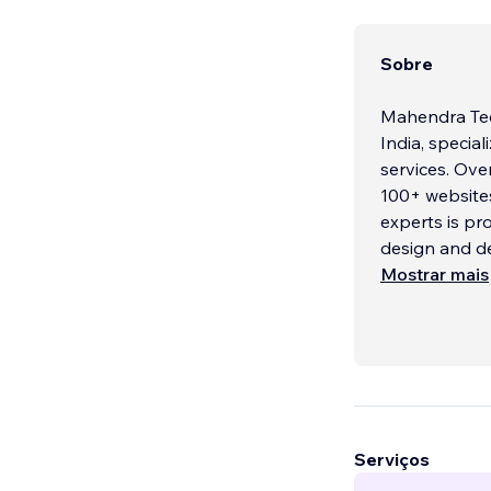
Sobre
Mahendra Tec
India, specia
services. Ove
100+ websites
experts is pr
design and d
Mostrar mais
Serviços