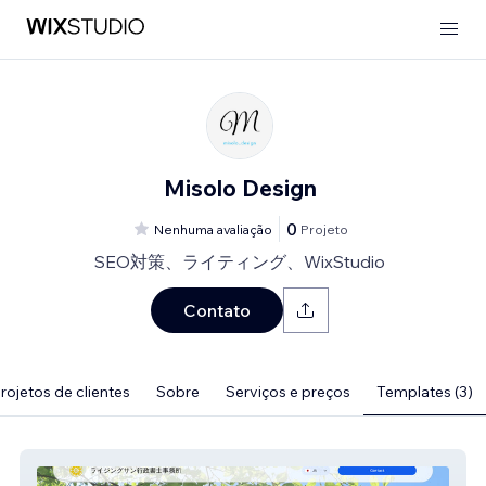
Misolo Design
0
Nenhuma avaliação
Projeto
SEO対策、ライティング、WixStudio
Contato
rojetos de clientes
Sobre
Serviços e preços
Templates (3)