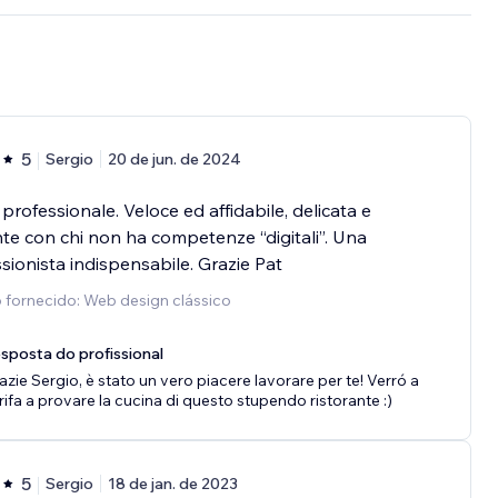
5
Sergio
20 de jun. de 2024
professionale. Veloce ed affidabile, delicata e
te con chi non ha competenze “digitali”. Una
sionista indispensabile. Grazie Pat
 fornecido: Web design clássico
sposta do profissional
azie Sergio, è stato un vero piacere lavorare per te! Verró a
rifa a provare la cucina di questo stupendo ristorante :)
5
Sergio
18 de jan. de 2023