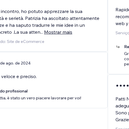
Rapide
 incontro, ho potuto apprezzare la sua
recom
tà e serietà. Patrizia ha ascoltato attentamente
web y 
ze e ha saputo tradurre le mie idee in un
creto .La sua atten
...
Mostrar mais
Serviço
ido: Site de eCommerce
Re
Gr
co
 de ago. de 2024
pe
 veloce e preciso.
do profissional
tia, è stato un vero piacere lavorare per voi!
Patti 
adegua
Sono p
Grazie 