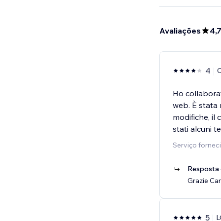
Avaliações
4,
4
C
Ho collaborat
web. È stata
modifiche, il
stati alcuni t
Serviço fornec
Resposta 
Grazie Cam
5
L