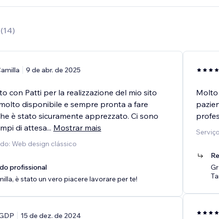
7
(
14
)
amilla
9 de abr. de 2025
o con Patti per la realizzazione del mio sito
Molto 
 molto disponibile e sempre pronta a fare
pazien
 che è stato sicuramente apprezzato. Ci sono
profes
empi di attesa
...
Mostrar mais
Serviço
ido: Web design clássico
Re
do profissional
Gr
Ta
illa, è stato un vero piacere lavorare per te!
GDP
15 de dez. de 2024