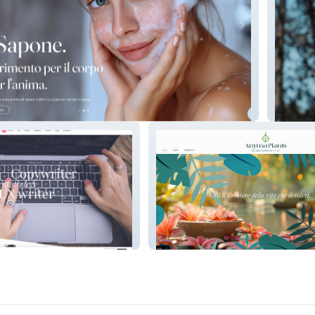
Jacqua
rri
Anyma Plants