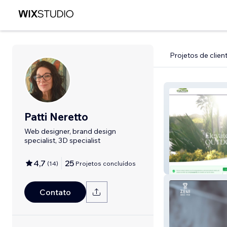
Projetos de clien
Patti Neretto
Web designer, brand design
specialist, 3D specialist
Cultiv8 Landsca
4,7
25
(
14
)
Projetos concluídos
Florida
Contato