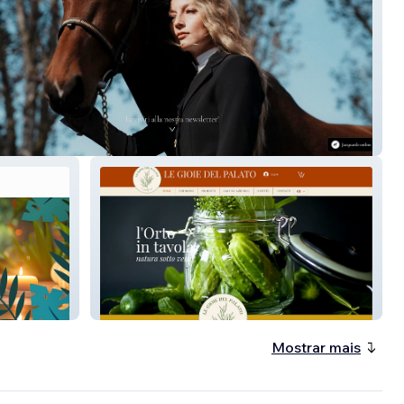
rde
Le Gioie del Palato
Mostrar mais