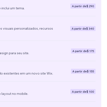
A partir de
$ 290
 inclui um tema.
s visuais personalizados, recursos
A partir de
$ 340
A partir de
$ 175
ign para seu site.
A partir de
$ 155
do existentes em um novo site Wix.
A partir de
$ 100
 layout no mobile.