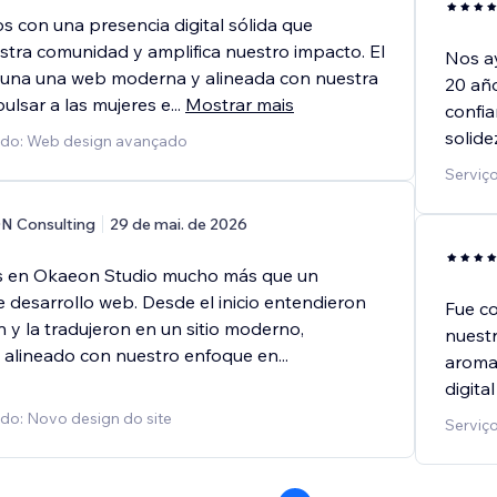
 con una presencia digital sólida que
estra comunidad y amplifica nuestro impacto. El
Nos ay
 una una web moderna y alineada con nuestra
20 año
ulsar a las mujeres e
...
Mostrar mais
confia
solide
cido: Web design avançado
Serviç
N Consulting
29 de mai. de 2026
 en Okaeon Studio mucho más que un
 desarrollo web. Desde el inicio entendieron
Fue co
n y la tradujeron en un sitio moderno,
nuestr
y alineado con nuestro enfoque en
...
aroma 
digital
ido: Novo design do site
Serviç