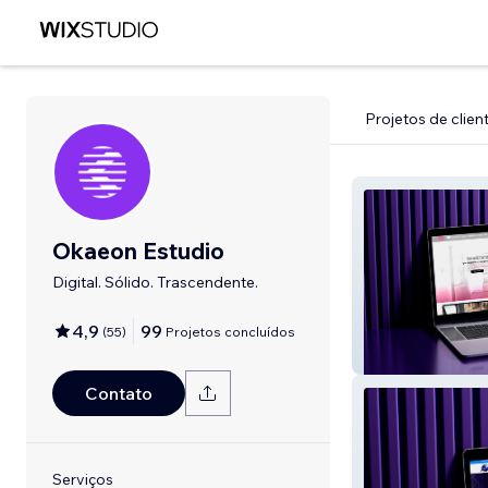
Projetos de clien
Okaeon Estudio
Digital. Sólido. Trascendente.
4,9
99
(
55
)
Projetos concluídos
Café Algraná
Contato
Serviços