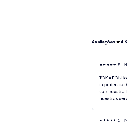
Avaliações
4,
5
H
TOKAEON logr
experiencia 
con nuestra 
nuestros serv
5
M