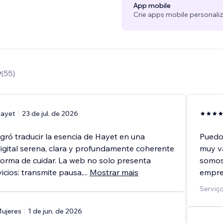
App mobile
Crie apps mobile personali
9
(
55
)
ayet
23 de jul. de 2026
ó traducir la esencia de Hayet en una
Puedo 
digital serena, clara y profundamente coherente
muy va
forma de cuidar. La web no solo presenta
somos:
icios: transmite pausa,
...
Mostrar mais
empres
Serviço
ujeres
1 de jun. de 2026