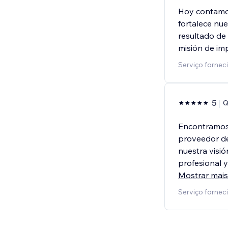
Hoy contamos
fortalece nu
resultado de
misión de imp
Serviço forne
5
Q
Encontramos
proveedor de
nuestra visió
profesional 
Mostrar mais
Serviço fornec