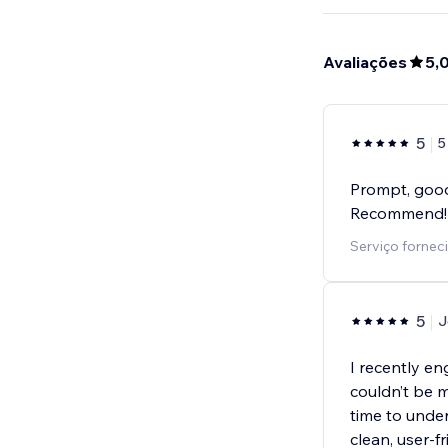
Avaliações
5,
5
5
Prompt, good
Recommend!
Serviço fornec
5
J
I recently e
couldn’t be 
time to unde
clean, user-f