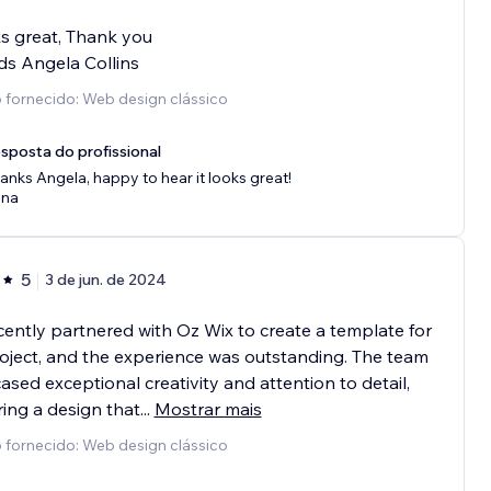
ks great, Thank you
s Angela Collins
 fornecido: Web design clássico
sposta do profissional
anks Angela, happy to hear it looks great!
na
5
3 de jun. de 2024
ently partnered with Oz Wix to create a template for
oject, and the experience was outstanding. The team
sed exceptional creativity and attention to detail,
ring a design that
...
Mostrar mais
 fornecido: Web design clássico