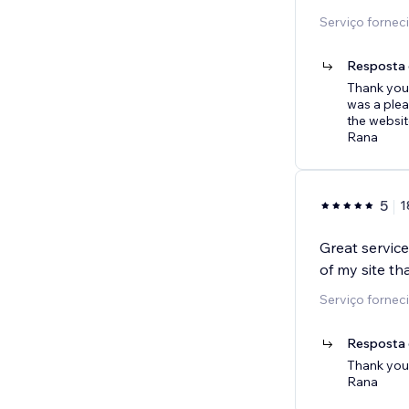
Serviço fornec
Resposta 
Thank you 
was a plea
the websit
Rana
5
1
Great service
of my site tha
Serviço forneci
Resposta 
Thank you!
Rana