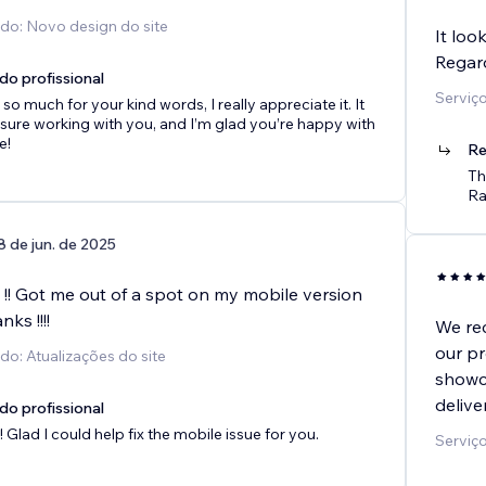
ido: Novo design do site
It loo
Regard
do profissional
Serviço
so much for your kind words, I really appreciate it. It
sure working with you, and I’m glad you’re happy with
e!
Re
Th
Ra
8 de jun. de 2025
 !! Got me out of a spot on my mobile version
nks !!!!
We rec
our pr
do: Atualizações do site
showca
delive
do profissional
 Glad I could help fix the mobile issue for you.
Serviço