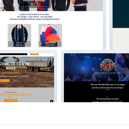
Drift P
arthmoving
EltonWRWY