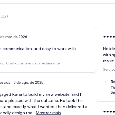
0
(
22
)
 de mar. de 2026
 communication, and easy to work with.
He ide
with s
result.
ido: Configurar menu do restaurante
Serviço
Re
essica
5 de ago. de 2025
Th
th
ngaged Rana to build my new website, and I
more pleased with the outcome. He took the
rstand exactly what I wanted, then delivered a
riendly design tha
...
Mostrar mais