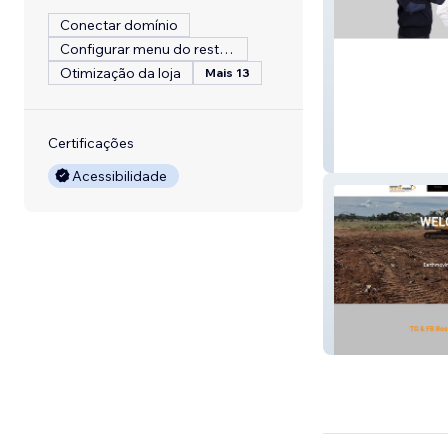
Conectar domínio
Configurar menu do restaurante
Otimização da loja
Mais 13
Certificações
ELEGANT
Acessibilidade
TG & FB Ross E