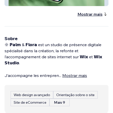
de wing foil
Mostrar mais
Sobre
🌞 𝗣𝗮𝗹𝗺 & 𝗙𝗹𝗼𝗿𝗮 est un studio de présence digitale
spécialisé dans la création, la refonte et
l’accompagnement de sites internet sur 𝗪𝗶𝘅 et 𝗪𝗶𝘅
𝗦𝘁𝘂𝗱𝗶𝗼.
J’accompagne les entrepren
...
Mostrar mais
Web design avançado
Orientação sobre o site
Site de eCommerce
Mais 9