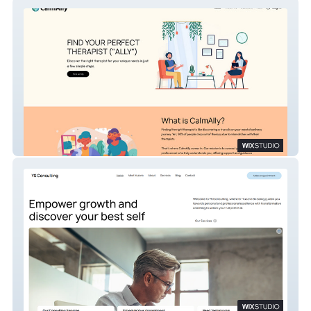
CalmAlly New
YS Consulting