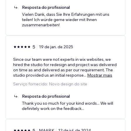
Resposta do profissional
Vielen Dank, dass Sie Ihre Erfahrungen mit uns
teilen! Ich würde gerne wieder mit Ihnen
zusammenarbeiten!
5
19 de jan. de 2025
Since our team were not experts in wix websites, we
hired the studio for redesign and project was delivered
on time as and delivered as per our requirement. The
studio provided us an initial response
...
Mostrar mais
Serviço fornecido: Novo design do site
Resposta do profissional
Thank you so much for your kind words... We will
definitely work on the feedback...
5
MAARK
12 de jul. de 2024