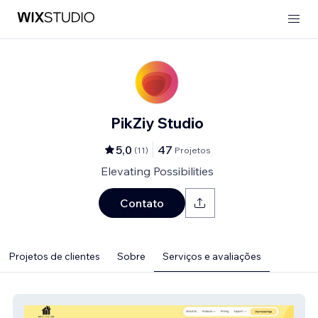
PikZiy Studio
5,0
47
(
11
)
Projetos
Elevating Possibilities
Contato
Projetos de clientes
Sobre
Serviços e avaliações