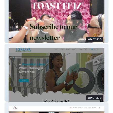
Toast It IZ
TADA Laundry