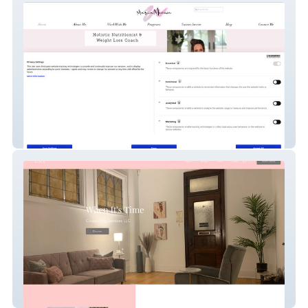
Maria Monem
When It&amp;#39;s Time CS