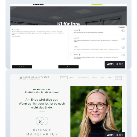
9elf26.ai
Harmoniemanufaktur München