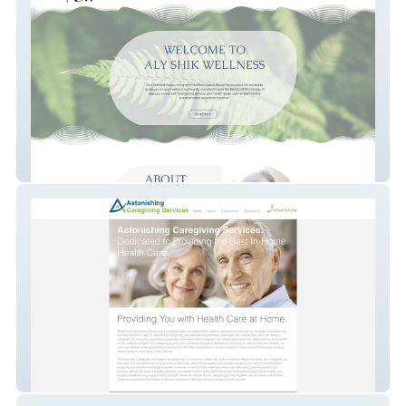
AlyShikWellness
Astonishing Caregivi