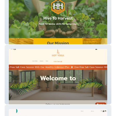
HiveToHarvest
Hot Yoga Pocono