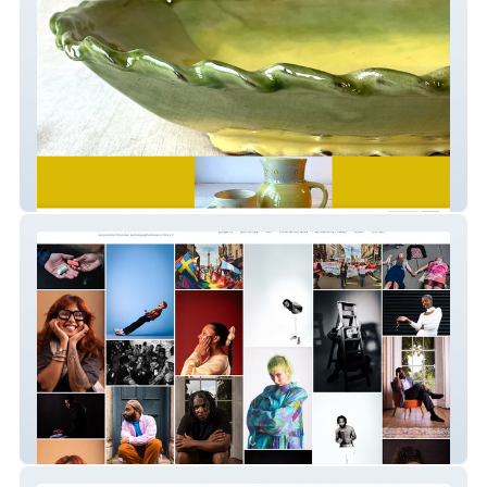
washfield pottery
Paul Stringer