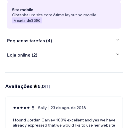
Site mobile
Obtenha um site com ótimo layout no mobile.
A partir de
$ 350
Pequenas tarefas (4)
Loja online (2)
Avaliações
5,0
(
1
)
5
Sally
23 de ago. de 2018
I found Jordan Garvey 100% excellent and yes we have
already expressed that we would like to use her website