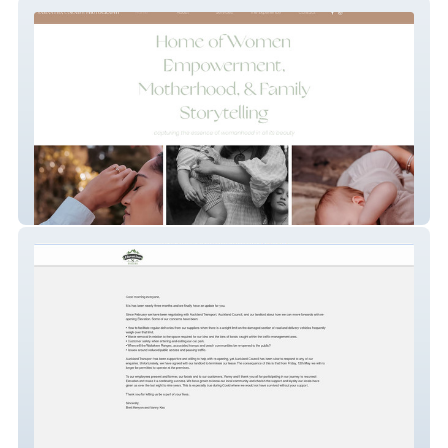
Samantha Cornish
elevationbrasserie