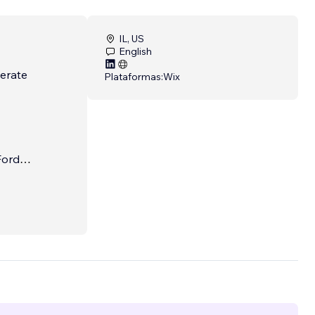
IL, US
English
nerate
Plataformas:
Wix
Ford
e for