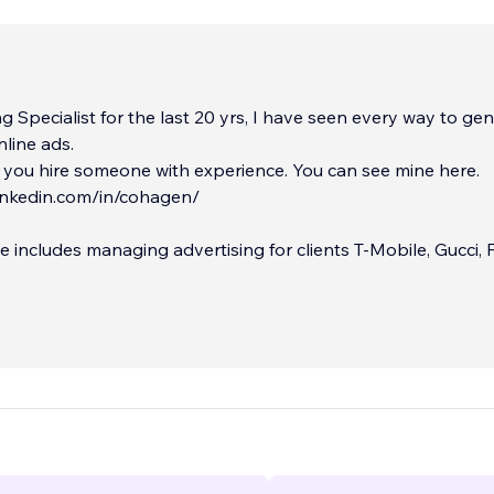
g Specialist for the last 20 yrs, I have seen every way to ge
nline ads.
t you hire someone with experience. You can see mine here.
linkedin.com/in/cohagen/
 includes managing advertising for clients T-Mobile, Gucci, 
ny's Restaurants and more. I can provide the same expertis