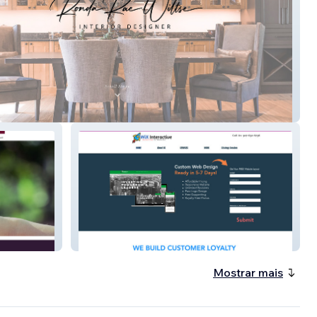
r Design
mysite-4
Mostrar mais