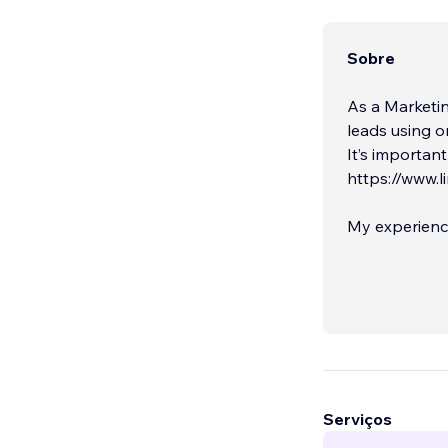
Sobre
As a Marketin
leads using o
It’s importan
https://www.
My experience
Motor Co, Den
you.
Serviços