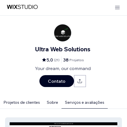
Ultra Web Solutions
5,0
38
(
21
)
Projetos
Your dream, our command
Contato
Projetos de clientes
Sobre
Serviços e avaliações