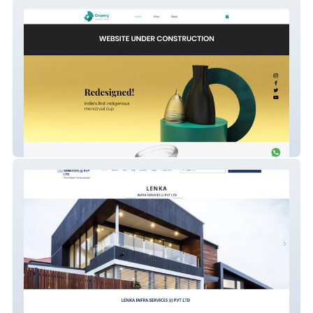
onpery
lisinfra8787