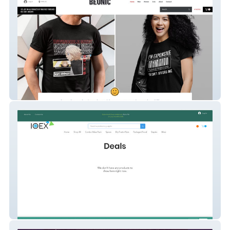
beunic
my-site-1