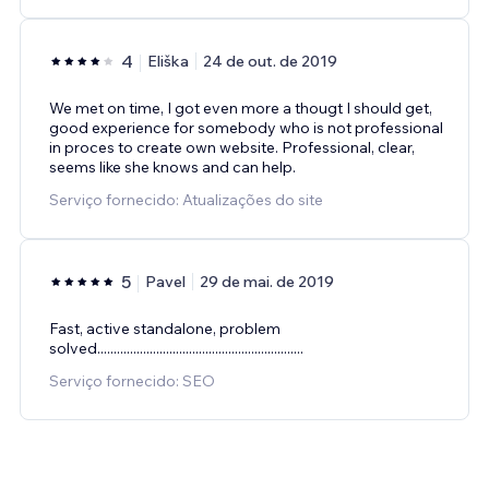
4
Eliška
24 de out. de 2019
We met on time, I got even more a thougt I should get,
good experience for somebody who is not professional
in proces to create own website. Professional, clear,
seems like she knows and can help.
Serviço fornecido: Atualizações do site
5
Pavel
29 de mai. de 2019
Fast, active standalone, problem
solved...............................................................
Serviço fornecido: SEO