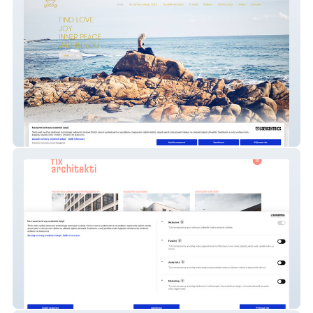
Yooogi
fix architekti