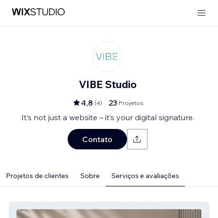
VIBE Studio
4,8
23
(
4
)
Projetos
It’s not just a website – it’s your digital signature.
Contato
Projetos de clientes
Sobre
Serviços e avaliações