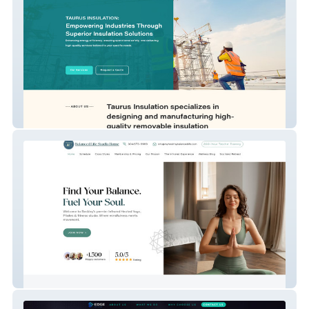
Taurus Insulation
My Vxw Site Mktcbh 1