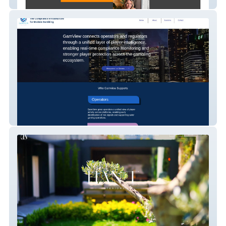
Tugba Senturk
Gamview