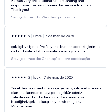
He was very professional, understanding and
responsive. I will recommend his service to others.
Thank you!
Serviço fornecido: Web design clássico
5
Emre
7 de mar. de 2025
çok ilgili ve işinde Profesyonel bundan sonraki işlerimde
de kendisiyle ortak çalışmalar yapmayı isterim.
Serviço fornecido: Orientação sobre codificação
5
İpek
7 de mar. de 2025
Yücel Bey ile düzenli olarak çalışıyoruz, e-ticaret sitemize
olan katkılarından dolayı çok teşekkür ederiz.
Taleplerimiz, kendisi tarafından kısa sürede ve
istediğimiz şekilde karşılanıyor; wix müşter
...
Mostrar mais