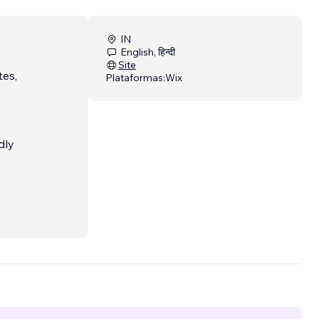
IN
English, हिन्दी
Site
tes,
Plataformas:
Wix
dly
e-co
...