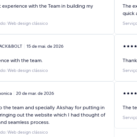
t experience with the Team in building my
The e
quick 
ido: Web design clássico
Serviço
ACK&BOLT
15 de mai. de 2026
ence with the team.
Thank 
ido: Web design clássico
Serviço
onica
20 de mar. de 2026
 the team and specially Akshay for putting in
The te
ringing out the website which I had thought of
Serviço
 and seamless process.
ido: Web design clássico