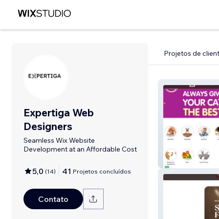
Projetos de clien
Expertiga Web
Designers
Seamless Wix Website
Development at an Affordable Cost
Jaws N Paws
5,0
41
(
14
)
Projetos concluídos
Contato