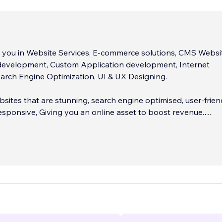
 you in Website Services, E-commerce solutions, CMS Websi
evelopment, Custom Application development, Internet
arch Engine Optimization, UI & UX Designing.
sites that are stunning, search engine optimised, user-frien
sponsive, Giving you an online asset to boost revenue.
 of experts, we can promise you to fully model customized 