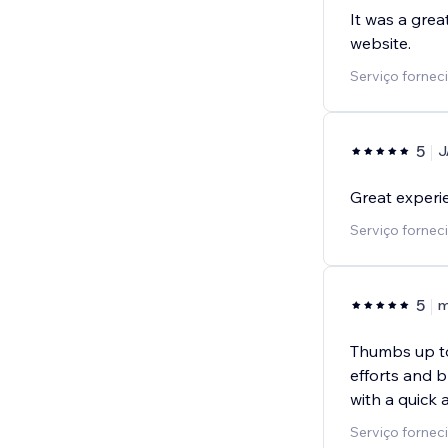
It was a grea
website.
Serviço fornec
5
J
Great experi
Serviço fornec
5
m
Thumbs up to
efforts and b
with a quick
Serviço fornec