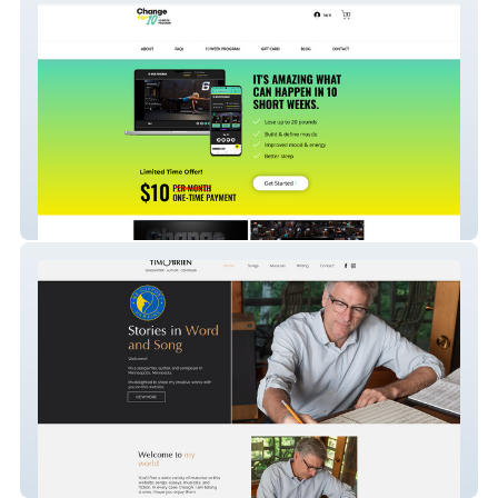
Change For 10
tim-o-brien