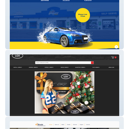
Autospa
The LegacyXChange