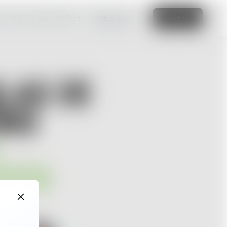
e crie um site incrível
Saiba mais
Editar