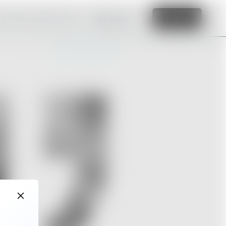
e crie um site incrível
Saiba mais
Editar