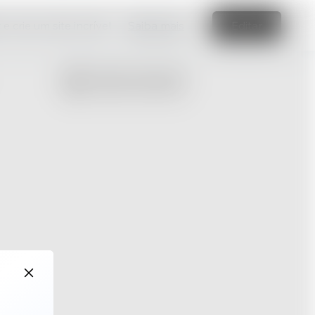
e crie um site incrível
Saiba mais
Editar