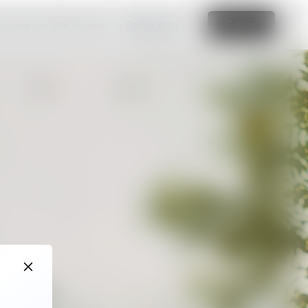
e crie um site incrível
Saiba mais
Editar