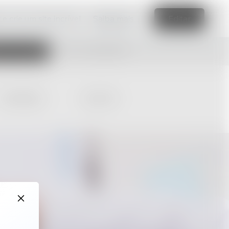
e crie um site incrível
Saiba mais
Editar